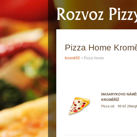
Pizza Home Kromě
Kroměříž
> Pizza Home
MASARYKOVO NÁMĚST
KROMĚŘÍŽ
Pizza od: 99 Kč (Margh