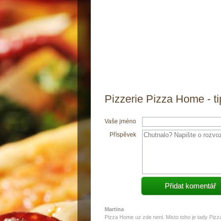
Pizzerie Pizza Home - t
Vaše jméno
Příspěvek
Martina
Pizza Home uz zde neni. Misto toho je tady Pizz