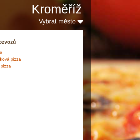
Kroměříž
Vybrat město
 rozvozů
ie
ková pizza
 pizza