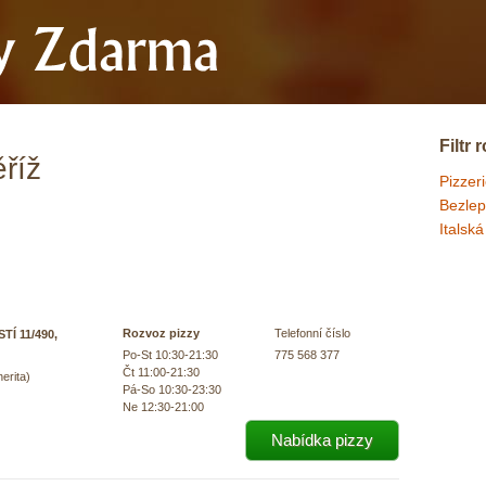
Filtr
říž
Pizzer
Bezlep
Italská
Rozvoz pizzy
Telefonní číslo
Í 11/490,
Po-St 10:30-21:30
775 568 377
Čt 11:00-21:30
erita)
Pá-So 10:30-23:30
Ne 12:30-21:00
Nabídka pizzy