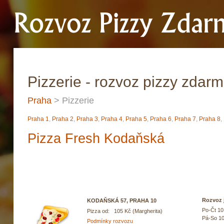
Pizzerie - rozvoz pizzy zdar
Praha
> Pizzerie
Praha 1
,
Praha 2
,
Praha 3
,
Praha 4
,
Praha 5
,
Praha 6
,
Praha 7
,
Praha 8
,
Pizza Fresh Kodaňská
Rozvoz j
KODAŇSKÁ 57, PRAHA 10
Po-Čt 10
Pizza od: 105 Kč (Margherita)
Pá-So 10
Podmínky rozvozu