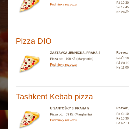
Pá 10:30
Podmínky rozvozu
So 17:45
Ne zavř
Pizza DIO
Rozvoz j
ZASTÁVKA JEMNICKÁ, PRAHA 4
Po-Čt 10
Pizza od: 109 Kč (Margherita)
Pá-So 10
Podmínky rozvozu
Ne 11:00
Tashkent Kebab pizza
Rozvoz j
U SANTOŠKY 8, PRAHA 5
Po-Čt 10
Pizza od: 89 Kč (Margherita)
Pá 10:30
Podmínky rozvozu
So-Ne 11